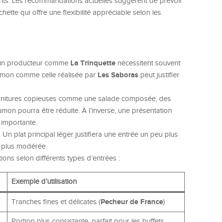
ants. Les recommandations actuelles suggèrent de prévoir
hette qui offre une flexibilité appréciable selon les
La Trinquette
d’un producteur comme
nécessitent souvent
Les Saboras
aumon comme celle réalisée par
peut justifier
garnitures copieuses comme une salade composée, des
umon pourra être réduite. À l’inverse, une présentation
 importante.
. Un plat principal léger justifiera une entrée un peu plus
 plus modérée.
ions selon différents types d’entrées :
Exemple d’utilisation
Pecheur de France
Tranches fines et délicates (
)
Portion plus consistante, parfait pour les buffets