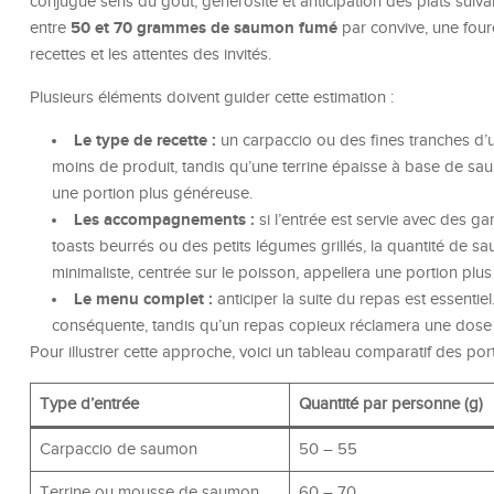
conjugue sens du goût, générosité et anticipation des plats suiv
50 et 70 grammes de saumon fumé
entre
par convive, une fourc
recettes et les attentes des invités.
Plusieurs éléments doivent guider cette estimation :
Le type de recette :
un carpaccio ou des fines tranches 
moins de produit, tandis qu’une terrine épaisse à base de s
une portion plus généreuse.
Les accompagnements :
si l’entrée est servie avec des 
toasts beurrés ou des petits légumes grillés, la quantité de sa
minimaliste, centrée sur le poisson, appellera une portion plus
Le menu complet :
anticiper la suite du repas est essentiel
conséquente, tandis qu’un repas copieux réclamera une dose
Pour illustrer cette approche, voici un tableau comparatif des port
Type d’entrée
Quantité par personne (g)
Carpaccio de saumon
50 – 55
Terrine ou mousse de saumon
60 – 70