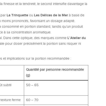
a finesse et la tendreté, le second intensifie davantage la
La Trinquette
Les Délices de la Mer
s par
ou
à base de
ou moins prononcés, favorisant un dosage adapté.
 consommé en portion standard, tandis qu’un produit
âce à sa concentration aromatique.
L’Atelier du
ucial. Dans cette optique, des marques comme
le pour doser précisément la portion sans risquer ni
ues et implications sur la portion recommandée :
Quantité par personne recommandée
(g)
t subtil
50 – 65
texture ferme
60 – 70