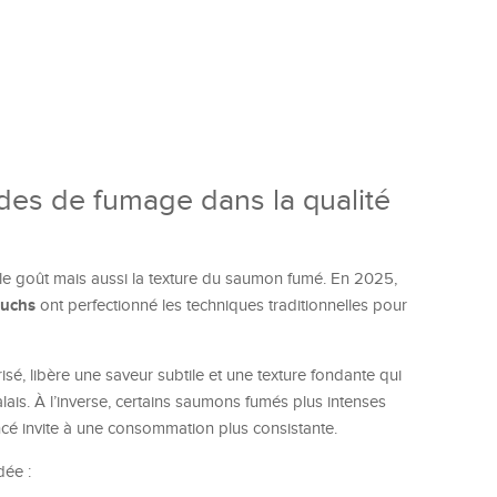
des de fumage dans la qualité
e goût mais aussi la texture du saumon fumé. En 2025,
Fuchs
ont perfectionné les techniques traditionnelles pour
sé, libère une saveur subtile et une texture fondante qui
lais. À l’inverse, certains saumons fumés plus intenses
é invite à une consommation plus consistante.
dée :