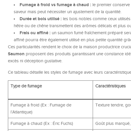
Fumage à froid vs fumage à chaud :
le premier conserve l
saveur mais peut nécessiter un ajustement de la quantité.
Durée et bois utilisé :
les bois nobles comme ceux utilisé
hêtre ou de chêne transmettent des arômes délicats et plus 
Frais ou affiné :
un saumon fumé fraîchement préparé sera
affiné pourra être également utilisé en plus petite quantité gr
Ces particularités rendent le choix de la maison productrice cr
Saumon
proposent des produits garantissant une constance idéa
excès ni déception gustative.
Ce tableau détaille les styles de fumage avec leurs caractéristiq
Type de fumage
Caractéristiques
Fumage à froid (Ex : Fumage de
Texture tendre, goû
l’Atlantique)
Fumage à chaud (Ex : Éric Fuchs)
Goût plus marqué, 