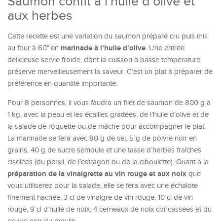
Saumon confit à l’huile d’olive et
aux herbes
Cette recette est une variation du saumon préparé cru puis mis
marinade à l’huile d’olive
au four à 60° en
. Une entrée
délicieuse servie froide, dont la cuisson à basse température
préserve merveilleusement la saveur. C’est un plat à préparer de
préférence en quantité importante.
Pour 8 personnes, il vous faudra un filet de saumon de 800 g à
1 kg, avec la peau et les écailles grattées, de l’huile d’olive et de
la salade de roquette ou de mâche pour accompagner le plat.
La marinade se fera avec 80 g de sel, 5 g de poivre noir en
grains, 40 g de sucre semoule et une tasse d’herbes fraîches
ciselées (du persil, de l’estragon ou de la ciboulette). Quant à la
préparation de la vinaigrette au vin rouge et aux noix
que
vous utiliserez pour la salade, elle se fera avec une échalote
finement hachée, 3 cl de vinaigre de vin rouge, 10 cl de vin
rouge, 9 cl d’huile de noix, 4 cerneaux de noix concassées et du