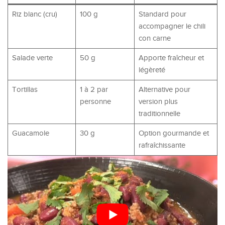
Riz blanc (cru)
100 g
Standard pour
accompagner le chili
con carne
Salade verte
50 g
Apporte fraîcheur et
légèreté
Tortillas
1 à 2 par
Alternative pour
personne
version plus
traditionnelle
Guacamole
30 g
Option gourmande et
rafraîchissante