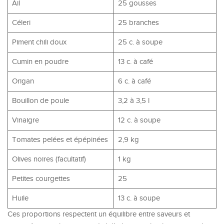
Ail
25 gousses
Céleri
25 branches
Piment chili doux
25 c. à soupe
Cumin en poudre
13 c. à café
Origan
6 c. à café
Bouillon de poule
3,2 à 3,5 l
Vinaigre
12 c. à soupe
Tomates pelées et épépinées
2,9 kg
Olives noires (facultatif)
1 kg
Petites courgettes
25
Huile
13 c. à soupe
Ces proportions respectent un équilibre entre saveurs et