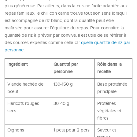
plus généreuse. Par ailleurs, dans la cuisine facile adaptée aux
repas familiaux, le chili con carne trouve tout son sens lorsqu’il
est accompagné de riz blanc, dont la quantité peut être
maîtrisée pour assurer l’équilibre du repas. Pour connaître la
quantité de riz à prévoir par convive, il est utile de se référer à
des sources expertes comme celle-ci :
quelle quantité de riz par
personne
.
Ingrédient
Quantité par
Rôle dans la
personne
recette
Viande hachée de
130-150 g
Base protéinée
bœuf
principale
Haricots rouges
30-40 g
Protéines
secs
végétales et
fibres
Oignons
1 petit pour 2 pers
Saveur et