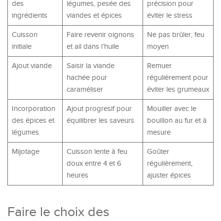
des
légumes, pesée des
précision pour
ingrédients
viandes et épices
éviter le stress
Cuisson
Faire revenir oignons
Ne pas brûler, feu
initiale
et ail dans l’huile
moyen
Ajout viande
Saisir la viande
Remuer
hachée pour
régulièrement pour
caraméliser
éviter les grumeaux
Incorporation
Ajout progresif pour
Mouiller avec le
des épices et
équilibrer les saveurs
bouillon au fur et à
légumes
mesure
Mijotage
Cuisson lente à feu
Goûter
doux entre 4 et 6
régulièrement,
heures
ajuster épices
Faire le choix des