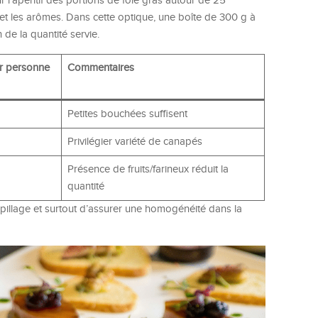
’apéritif des portions de foie gras autour de 25
e et les arômes. Dans cette optique, une boîte de 300 g à
 de la quantité servie.
ar personne
Commentaires
Petites bouchées suffisent
Privilégier variété de canapés
Présence de fruits/farineux réduit la
quantité
spillage et surtout d’assurer une homogénéité dans la