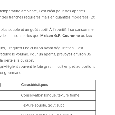
empérature ambiante, il est idéal pour des apéritifs
er des tranches régulières mais en quantités modérées (20
 plus souple et un goût subtil. À l’apéritif, il se consomme
Maison G.F. Couronne
Les
z les maisons telles que
ou
s, il requiert une cuisson avant dégustation. Il est
 réduire le volume. Pour un apéritif, prévoyez environ 35
 perte à la cuisson.
privilégient souvent le foie gras mi-cuit en petites portions
er et gourmand.
)
Caractéristiques
Conservation longue, texture ferme
Texture souple, goût subtil