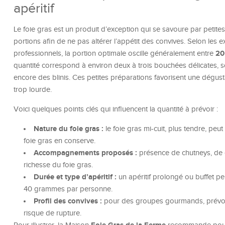
apéritif
Le foie gras est un produit d’exception qui se savoure par petites 
portions afin de ne pas altérer l’appétit des convives. Selon les 
20
professionnels, la portion optimale oscille généralement entre
quantité correspond à environ deux à trois bouchées délicates, so
encore des blinis. Ces petites préparations favorisent une dégust
trop lourde.
Voici quelques points clés qui influencent la quantité à prévoir :
Nature du foie gras :
le foie gras mi-cuit, plus tendre, peu
foie gras en conserve.
Accompagnements proposés :
présence de chutneys, de co
richesse du foie gras.
Durée et type d’apéritif :
un apéritif prolongé ou buffet pe
40 grammes par personne.
Profil des convives :
pour des groupes gourmands, prévoir 
risque de rupture.