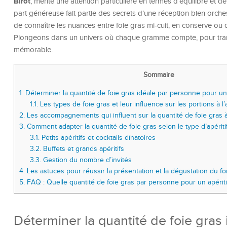
Birot
, mérite une attention particulière en termes d’équilibre et d
part généreuse fait partie des secrets d’une réception bien orche
de connaître les nuances entre foie gras mi-cuit, en conserve o
Plongeons dans un univers où chaque gramme compte, pour trans
mémorable.
Sommaire
1.
Déterminer la quantité de foie gras idéale par personne pour un 
1.1.
Les types de foie gras et leur influence sur les portions à l’a
2.
Les accompagnements qui influent sur la quantité de foie gras à s
3.
Comment adapter la quantité de foie gras selon le type d’apéritif
3.1.
Petits apéritifs et cocktails dînatoires
3.2.
Buffets et grands apéritifs
3.3.
Gestion du nombre d’invités
4.
Les astuces pour réussir la présentation et la dégustation du foie
5.
FAQ : Quelle quantité de foie gras par personne pour un apériti
Déterminer la quantité de foie gras