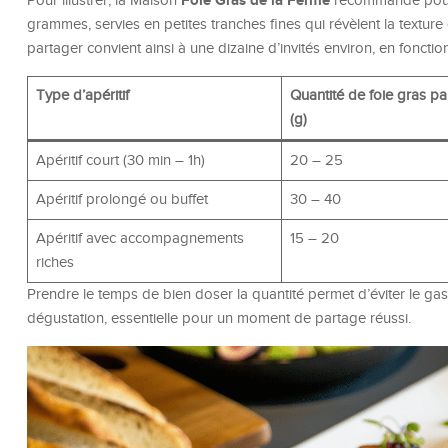
Foie Gras de la Ferme
Pour illustrer, la Maison
recommande pour l
grammes, servies en petites tranches fines qui révèlent la textur
partager convient ainsi à une dizaine d’invités environ, en fonction
Type d’apéritif
Quantité de foie gras p
(g)
Apéritif court (30 min – 1h)
20 – 25
Apéritif prolongé ou buffet
30 – 40
Apéritif avec accompagnements
15 – 20
riches
Prendre le temps de bien doser la quantité permet d’éviter le ga
dégustation, essentielle pour un moment de partage réussi.