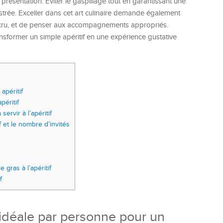
e présentation. Éviter le gaspillage tout en garantissant une
strée. Exceller dans cet art culinaire demande également
u cru, et de penser aux accompagnements appropriés.
former un simple apéritif en une expérience gustative
apéritif
péritif
ervir à l’apéritif
 et le nombre d’invités
 gras à l’apéritif
f
 idéale par personne pour un