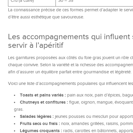
Crû (à cuire)
30 – 35
La connaissance précise de ces formes permet d’adapter le service
d’être aussi esthétique que savoureuse.
Les accompagnements qui influent su
servir à l’apéritif
Les garnitures proposées aux côtés du foie gras jouent un rôle cl
chaque convive. Selon la variété et la richesse des accompagneme
afin d’assurer un équilibre parfait entre gourmandise et légèreté.
Voici une liste d’accompagnements populaires qui influencent les
Toasts et pains variés :
pain aux noix, pain d’épices, baguet
Chutneys et confitures :
figue, oignon, mangue, évoquant 
gras.
Salades légères :
jeunes pousses ou mesclun pour apporter 
Fruits secs ou frais :
noix, amandes grillées, raisins, pomm
Légumes croquants :
radis, carottes en bâtonnets, apport