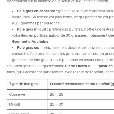
évidemment sur la manière de le servir et la quantité à prévoir.
Foie gras en conserve :
grâce à sa longue conservation à t
improvisés. Sa texture est plus ferme, ce qui permet de coup
à 25 grammes par personne).
Foie gras mi-cuit :
préféré des puristes, il offre une texture
volontiers en portions autour de 30 grammes, notamment che
Gourmet d’Aquitaine
.
Foie gras cru :
principalement destiné aux cuisiniers amateur
conseillé d’être prudent avec les portions, car la cuisson peut
grammes de foie gras cru par personne en tenant compte de la
Pierre Oteiza
L’Epicurien
Les prestigieuses marques comme
ou
fines, qui s’accordent parfaitement avec l’esprit de l’apéritif, lég
Type de foie gras
Quantité recommandée pour apéritif (g
Conserve
20 – 25
Mi-cuit
25 – 30