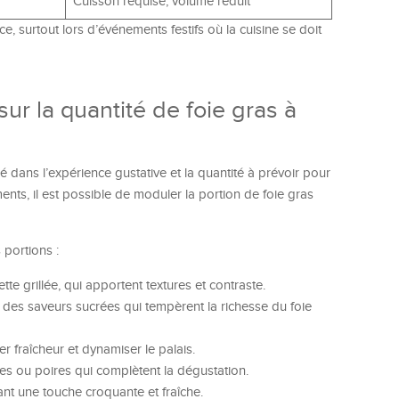
Cuisson requise, volume réduit
, surtout lors d’événements festifs où la cuisine se doit
r la quantité de foie gras à
é dans l’expérience gustative et la quantité à prévoir pour
nts, il est possible de moduler la portion de foie gras
 portions :
te grillée, qui apportent textures et contraste.
des saveurs sucrées qui tempèrent la richesse du foie
fraîcheur et dynamiser le palais.
es ou poires qui complètent la dégustation.
ant une touche croquante et fraîche.