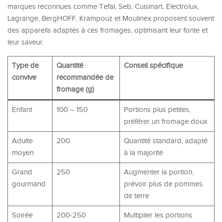
marques reconnues comme Tefal, Seb, Cuisinart, Electrolux,
Lagrange, BergHOFF, Krampouz et Moulinex proposent souvent
des appareils adaptés à ces fromages, optimisant leur fonte et
leur saveur.
Type de
Quantité
Conseil spécifique
convive
recommandée de
fromage (g)
Enfant
100 – 150
Portions plus petites,
préférer un fromage doux
Adulte
200
Quantité standard, adapté
moyen
à la majorité
Grand
250
Augmenter la portion,
gourmand
prévoir plus de pommes
de terre
Soirée
200-250
Multiplier les portions