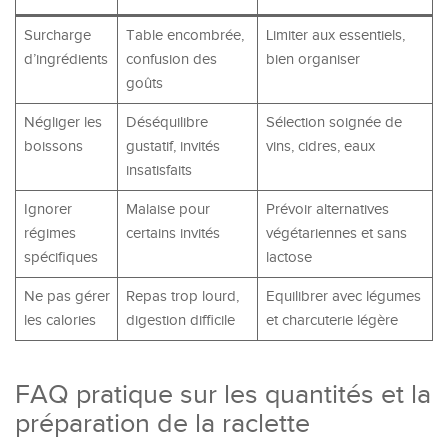
Surcharge
Table encombrée,
Limiter aux essentiels,
d’ingrédients
confusion des
bien organiser
goûts
Négliger les
Déséquilibre
Sélection soignée de
boissons
gustatif, invités
vins, cidres, eaux
insatisfaits
Ignorer
Malaise pour
Prévoir alternatives
régimes
certains invités
végétariennes et sans
spécifiques
lactose
Ne pas gérer
Repas trop lourd,
Equilibrer avec légumes
les calories
digestion difficile
et charcuterie légère
FAQ pratique sur les quantités et la
préparation de la raclette