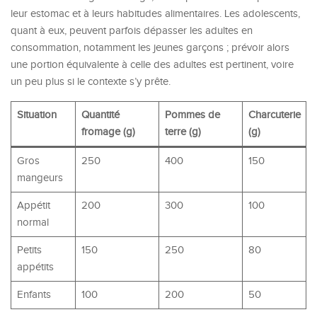
leur estomac et à leurs habitudes alimentaires. Les adolescents,
quant à eux, peuvent parfois dépasser les adultes en
consommation, notamment les jeunes garçons ; prévoir alors
une portion équivalente à celle des adultes est pertinent, voire
un peu plus si le contexte s’y prête.
Situation
Quantité
Pommes de
Charcuterie
fromage (g)
terre (g)
(g)
Gros
250
400
150
mangeurs
Appétit
200
300
100
normal
Petits
150
250
80
appétits
Enfants
100
200
50