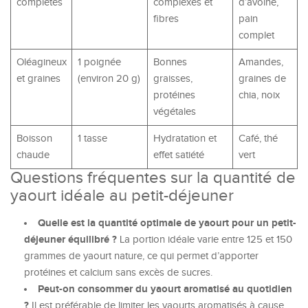
complètes
complexes et
d’avoine,
fibres
pain
complet
Oléagineux
1 poignée
Bonnes
Amandes,
et graines
(environ 20 g)
graisses,
graines de
protéines
chia, noix
végétales
Boisson
1 tasse
Hydratation et
Café, thé
chaude
effet satiété
vert
Questions fréquentes sur la quantité de
yaourt idéale au petit-déjeuner
Quelle est la quantité optimale de yaourt pour un petit-
déjeuner équilibré ?
La portion idéale varie entre 125 et 150
grammes de yaourt nature, ce qui permet d’apporter
protéines et calcium sans excès de sucres.
Peut-on consommer du yaourt aromatisé au quotidien
?
Il est préférable de limiter les yaourts aromatisés à cause