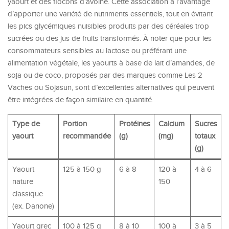
yaourt et des flocons d’avoine. Cette association a l’avantage
d’apporter une variété de nutriments essentiels, tout en évitant
les pics glycémiques nuisibles produits par des céréales trop
sucrées ou des jus de fruits transformés. À noter que pour les
consommateurs sensibles au lactose ou préférant une
alimentation végétale, les yaourts à base de lait d’amandes, de
soja ou de coco, proposés par des marques comme Les 2
Vaches ou Sojasun, sont d’excellentes alternatives qui peuvent
être intégrées de façon similaire en quantité.
Type de
Portion
Protéines
Calcium
Sucres
yaourt
recommandée
(g)
(mg)
totaux
(g)
Yaourt
125 à 150 g
6 à 8
120 à
4 à 6
nature
150
classique
(ex. Danone)
Yaourt grec
100 à 125 g
8 à 10
100 à
3 à 5