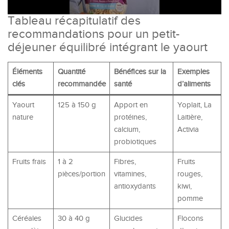
Tableau récapitulatif des
recommandations pour un petit-
déjeuner équilibré intégrant le yaourt
Éléments
Quantité
Bénéfices sur la
Exemples
clés
recommandée
santé
d’aliments
Yaourt
125 à 150 g
Apport en
Yoplait, La
nature
protéines,
Laitière,
calcium,
Activia
probiotiques
Fruits frais
1 à 2
Fibres,
Fruits
pièces/portion
vitamines,
rouges,
antioxydants
kiwi,
pomme
Céréales
30 à 40 g
Glucides
Flocons