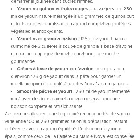
démarrer la journée sans sucres raffinés.
Yaourt au quinoa et fruits rouges
: 1 tasse (environ 250
ml) de yaourt nature mélangée à 50 grammes de quinoa cuit
et fruits rouges, fournissant un apport complet en protéines
végétales et antioxydants.
Yaourt avec granola maison
: 125 g de yaourt nature
surmonté de 3 cuillères à soupe de granola à base d’avoine
et noix, accompagné de miel naturel pour une touche
gourmande.
Crêpes à base de yaourt et d’avoine
: incorporation
d’environ 125 g de yaourt dans la pâte pour garder un
moelleux optimal, complété par des fruits frais en garniture.
Smoothie pêche et yaourt
: 250 ml de yaourt fermenté
mixé avec des fruits naturels ou en conserve pour une
boisson complète et rafraîchissante.
Ces recettes illustrent que la quantité recommandée de yaourt
varie entre 100 et 250 grammes selon la préparation, restant
cohérente avec un apport équilibré. L’utilisation de yaourts
épais, comme ceux de La Laitière ou Mamie Nova, est conseillée