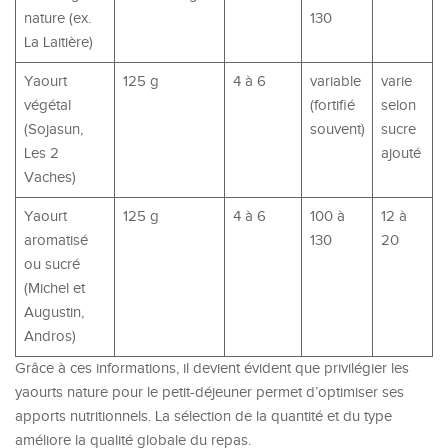
nature (ex.
130
La Laitière)
Yaourt
125 g
4 à 6
variable
varie
végétal
(fortifié
selon
(Sojasun,
souvent)
sucre
Les 2
ajouté
Vaches)
Yaourt
125 g
4 à 6
100 à
12 à
aromatisé
130
20
ou sucré
(Michel et
Augustin,
Andros)
Grâce à ces informations, il devient évident que privilégier les
yaourts nature pour le petit-déjeuner permet d’optimiser ses
apports nutritionnels. La sélection de la quantité et du type
améliore la qualité globale du repas.