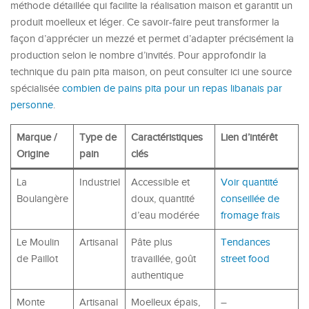
méthode détaillée qui facilite la réalisation maison et garantit un
produit moelleux et léger. Ce savoir-faire peut transformer la
façon d’apprécier un mezzé et permet d’adapter précisément la
production selon le nombre d’invités. Pour approfondir la
technique du pain pita maison, on peut consulter ici une source
spécialisée
combien de pains pita pour un repas libanais par
personne
.
Marque /
Type de
Caractéristiques
Lien d’intérêt
Origine
pain
clés
La
Industriel
Accessible et
Voir quantité
Boulangère
doux, quantité
conseillée de
d’eau modérée
fromage frais
Le Moulin
Artisanal
Pâte plus
Tendances
de Paillot
travaillée, goût
street food
authentique
Monte
Artisanal
Moelleux épais,
–