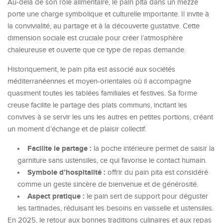
Au-delà de son rôle alimentaire, le pain pita dans un mezzé
porte une charge symbolique et culturelle importante. Il invite à
la convivialité, au partage et à la découverte gustative. Cette
dimension sociale est cruciale pour créer l’atmosphère
chaleureuse et ouverte que ce type de repas demande.
Historiquement, le pain pita est associé aux sociétés
méditerranéennes et moyen-orientales où il accompagne
quasiment toutes les tablées familiales et festives. Sa forme
creuse facilite le partage des plats communs, incitant les
convives à se servir les uns les autres en petites portions, créant
un moment d’échange et de plaisir collectif.
Facilite le partage :
la poche intérieure permet de saisir la
garniture sans ustensiles, ce qui favorise le contact humain.
Symbole d’hospitalité :
offrir du pain pita est considéré
comme un geste sincère de bienvenue et de générosité.
Aspect pratique :
le pain sert de support pour déguster
les tartinades, réduisant les besoins en vaisselle et ustensiles.
En 2025, le retour aux bonnes traditions culinaires et aux repas