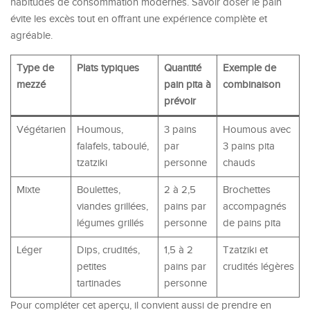
habitudes de consommation modernes. Savoir doser le pain
évite les excès tout en offrant une expérience complète et
agréable.
Type de
Plats typiques
Quantité
Exemple de
mezzé
pain pita à
combinaison
prévoir
Végétarien
Houmous,
3 pains
Houmous avec
falafels, taboulé,
par
3 pains pita
tzatziki
personne
chauds
Mixte
Boulettes,
2 à 2,5
Brochettes
viandes grillées,
pains par
accompagnés
légumes grillés
personne
de pains pita
Léger
Dips, crudités,
1,5 à 2
Tzatziki et
petites
pains par
crudités légères
tartinades
personne
Pour compléter cet aperçu, il convient aussi de prendre en