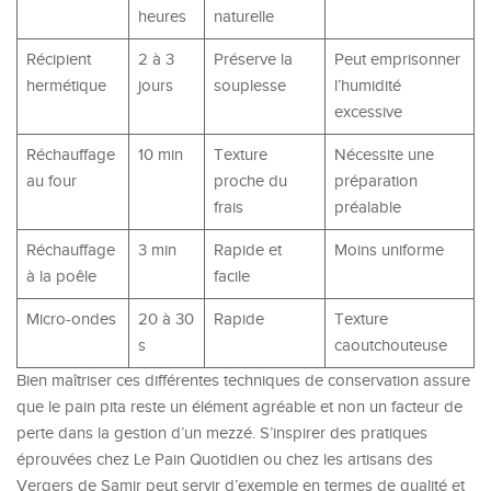
heures
naturelle
Récipient
2 à 3
Préserve la
Peut emprisonner
hermétique
jours
souplesse
l’humidité
excessive
Réchauffage
10 min
Texture
Nécessite une
au four
proche du
préparation
frais
préalable
Réchauffage
3 min
Rapide et
Moins uniforme
à la poêle
facile
Micro-ondes
20 à 30
Rapide
Texture
s
caoutchouteuse
Bien maîtriser ces différentes techniques de conservation assure
que le pain pita reste un élément agréable et non un facteur de
perte dans la gestion d’un mezzé. S’inspirer des pratiques
éprouvées chez Le Pain Quotidien ou chez les artisans des
Vergers de Samir peut servir d’exemple en termes de qualité et