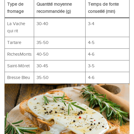
Type de
Quantité moyenne
Temps de fonte
fromage
recommandée (g)
conseillé (min)
La Vache
30-40
3-4
qui rit
Tartare
35-50
4-5
RichesMonts
40-50
4-6
Saint-Môret
30-45
3-5
Bresse Bleu
35-50
4-6