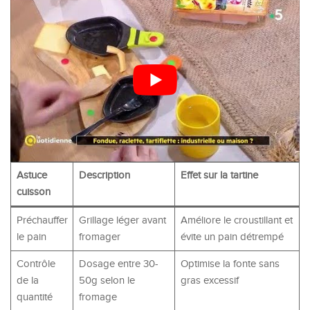
Astuce
Description
Effet sur la tartine
cuisson
Préchauffer
Grillage léger avant
Améliore le croustillant et
le pain
fromager
évite un pain détrempé
Contrôle
Dosage entre 30-
Optimise la fonte sans
de la
50g selon le
gras excessif
quantité
fromage