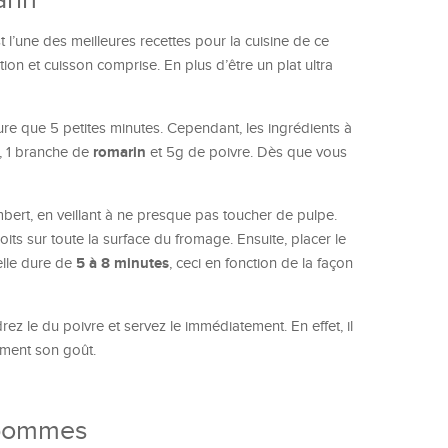
t l’une des meilleures recettes pour la cuisine de ce
ion et cuisson comprise. En plus d’être un plat ultra
re que 5 petites minutes. Cependant, les ingrédients à
romarin
, 1 branche de
et 5g de poivre. Dès que vous
ert, en veillant à ne presque pas toucher de pulpe.
roits sur toute la surface du fromage. Ensuite, placer le
5 à 8 minutes
elle dure de
, ceci en fonction de la façon
z le du poivre et servez le immédiatement. En effet, il
tement son goût.
 pommes