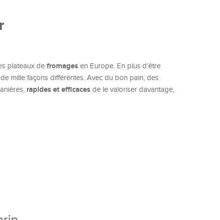
r
fromages
es plateaux de
en Europe. En plus d’être
e de mille façons différentes. Avec du bon pain, des
rapides et efficaces
manières,
de le valoriser davantage,
arin