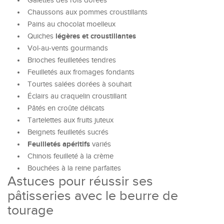
Galettes des rois dorées
Chaussons aux pommes croustillants
Pains au chocolat moelleux
légères et croustillantes
Quiches
Vol-au-vents gourmands
Brioches feuilletées tendres
Feuilletés aux fromages fondants
Tourtes salées dorées à souhait
Éclairs au craquelin croustillant
Pâtés en croûte délicats
Tartelettes aux fruits juteux
Beignets feuilletés sucrés
Feuilletés apéritifs
variés
Chinois feuilleté à la crème
Bouchées à la reine parfaites
Astuces pour réussir ses
pâtisseries avec le beurre de
tourage