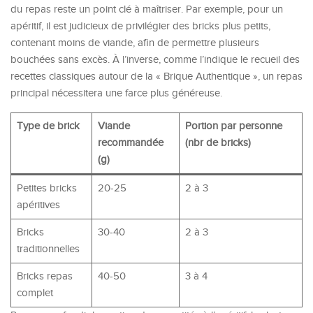
du repas reste un point clé à maîtriser. Par exemple, pour un
apéritif, il est judicieux de privilégier des bricks plus petits,
contenant moins de viande, afin de permettre plusieurs
bouchées sans excès. À l’inverse, comme l’indique le recueil des
recettes classiques autour de la « Brique Authentique », un repas
principal nécessitera une farce plus généreuse.
Type de brick
Viande
Portion par personne
recommandée
(nbr de bricks)
(g)
Petites bricks
20-25
2 à 3
apéritives
Bricks
30-40
2 à 3
traditionnelles
Bricks repas
40-50
3 à 4
complet