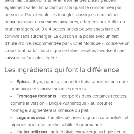
Selon les traditions, la taille et la forme des bricks peuvent
également varier, impactant ainsi la quantité consommée par
personne. Par exemple, les triangles classiques eux-mêmes
peuvent exister en versions miniatures, adaptées aux buffet ou
brunchs légers, où 3 à 4 petites bricks peuvent satisfaire un
convive sans surcharger. La cuisson à la poêle avec un filet
d’huile d’olive, recommandée par « Chef Monique », conserve un
croustillant parfait, tandis que certaines recettes favorisent une
cuisson au four plus légère.
Les ingrédients qui font la différence
Épices
: thym, paprika, coriandre frais apportent une note
aromatique distinctive selon les terroirs.
Fromages fondants
: incorporés dans certaines recettes,
comme la version « Brique Authentique » au bœuf et
fromage, augmentent la richesse du plat.
Légumes secs
: tomates séchées, oignons caramélisés, et
pignons pour une touche subtile et gourmande.
Huiles utilisées
: huile d’olive extra-vierge vs huile neutre,