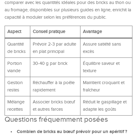
comparer avec les quantités idéales pour des bricks au thon ou
au fromage, disponibles sur plusieurs guides en ligne, enrichit la
capacité à moduler selon les préférences du public.
Aspect
Conseil pratique
Avantage
Quantité
Prévoir 2-3 par adulte
Assure satiété sans
de bricks
en plat principal
excès
Portion
30-40 g par brick
Équilibre saveur et
viande
texture
Gestion
Réchauffer à la poêle
Maintient croquant et
restes
rapidement
fraîcheur
Mélange
Associer bricks bœuf
Réduit le gaspillage et
recettes
et autres farces
adapte les goûts
Questions fréquemment posées
Combien de bricks au bœuf prévoir pour un apéritif ?