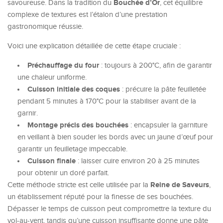
Bouchée d’Or
savoureuse. Dans la tradition du
, cet équilibre
complexe de textures est l’étalon d’une prestation
gastronomique réussie.
Voici une explication détaillée de cette étape cruciale :
Préchauffage du four
: toujours à 200°C, afin de garantir
une chaleur uniforme.
Cuisson initiale des coques
: précuire la pâte feuilletée
pendant 5 minutes à 170°C pour la stabiliser avant de la
garnir.
Montage précis des bouchées
: encapsuler la garniture
en veillant à bien souder les bords avec un jaune d’œuf pour
garantir un feuilletage impeccable.
Cuisson finale
: laisser cuire environ 20 à 25 minutes
pour obtenir un doré parfait.
Reine de Saveurs
Cette méthode stricte est celle utilisée par la
,
un établissement réputé pour la finesse de ses bouchées.
Dépasser le temps de cuisson peut compromettre la texture du
vol-au-vent, tandis qu’une cuisson insuffisante donne une pâte