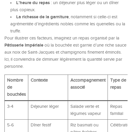
L’heure du repas
: un déjeuner plus léger ou un dîner
plus copieux.
La richesse de la garniture
, notamment si celle-ci est
agrémentée d’ingrédients nobles comme les quenelles ou la
truffe.
Pour illustrer ces facteurs, imaginez un repas organisé par la
Pâtisserie Impériale
où la bouchée est garnie d’une riche sauce
aux noix de Saint-Jacques et champignons finement émincés.
Ici, il conviendra de diminuer légèrement la quantité servie par
personne.
Nombre
Contexte
Accompagnement
Type de
de
associé
repas
bouchées
3-4
Déjeuner léger
Salade verte et
Repas
légumes vapeur
familial
5-6
Dîner festif
Riz basmati ou
Célébratio