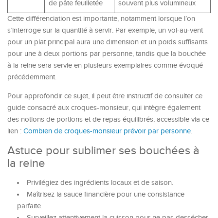
de pâte feuilletée
souvent plus volumineux
Cette différenciation est importante, notamment lorsque l’on
s’interroge sur la quantité à servir. Par exemple, un vol-au-vent
pour un plat principal aura une dimension et un poids suffisants
pour une à deux portions par personne, tandis que la bouchée
à la reine sera servie en plusieurs exemplaires comme évoqué
précédemment.
Pour approfondir ce sujet, il peut être instructif de consulter ce
guide consacré aux croques-monsieur, qui intègre également
des notions de portions et de repas équilibrés, accessible via ce
lien :
Combien de croques-monsieur prévoir par personne
.
Astuce pour sublimer ses bouchées à
la reine
Privilégiez des ingrédients locaux et de saison.
Maîtrisez la sauce financière pour une consistance
parfaite.
Surveillez attentivement la cuisson pour ne pas dessécher