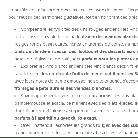
Lorsqu’il s’agit d’accorder des vins anciens avec des mets, l’éléga
pour réussir ces harmonies gustatives, tout en honorant ces préc
Comprendre les typicités des vins rouges anciens : les vins
avec des viandes blanches
fraise, cassis ou violette, se marient
rouges ronds et structurés, riches en arômes de cerise, fra
plats de viande en sauce, des risottos et des desserts au c
parfaits pour les plateaux 
notes de réglisse et de café, sont
Explorer les vins blancs anciens : les vins blancs secs vifs e
les entrées de fruits de mer et subliment les 
rafraîchissent
avec leurs notes de pamplemousse, noisette et genêt, s’accor
fromages à pâte dure et des viandes blanches.
Savoir apprécier les vins blancs doux anciens : les vins bl
avec des plats épicés, 
pamplemousse et acacia, se marient
doux liquoreux et intenses, surprenants avec leurs notes d’ora
parfaits à l’apéritif ou avec du foie gras.
avec des sus
Oser l’Inattendu : associez les grands rouges
blancs moelleux de desserts chocolatés. Les rosés se marient