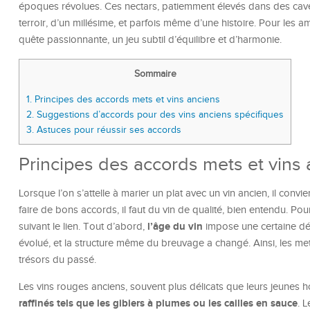
époques révolues. Ces nectars, patiemment élevés dans des caves
terroir, d’un millésime, et parfois même d’une histoire. Pour les a
quête passionnante, un jeu subtil d’équilibre et d’harmonie.
Sommaire
1.
Principes des accords mets et vins anciens
2.
Suggestions d’accords pour des vins anciens spécifiques
3.
Astuces pour réussir ses accords
Principes des accords mets et vins
Lorsque l’on s’attelle à marier un plat avec un vin ancien, il con
faire de bons accords, il faut du vin de qualité, bien entendu. Pour
l’âge du vin
suivant le lien. Tout d’abord,
impose une certaine dél
évolué, et la structure même du breuvage a changé. Ainsi, les me
trésors du passé.
Les vins rouges anciens, souvent plus délicats que leurs jeunes
raffinés tels que les gibiers à plumes ou les cailles en sauce
. 