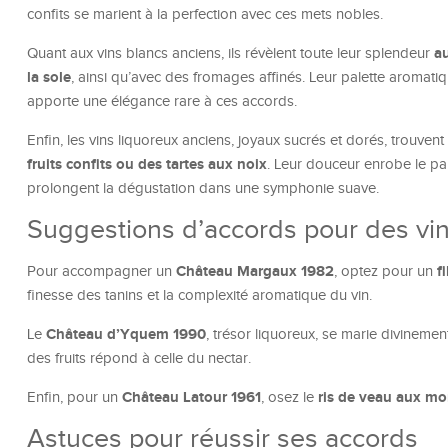
confits se marient à la perfection avec ces mets nobles.
au
Quant aux vins blancs anciens, ils révèlent toute leur splendeur
la sole
, ainsi qu’avec des fromages affinés. Leur palette aromatiqu
apporte une élégance rare à ces accords.
Enfin, les vins liquoreux anciens, joyaux sucrés et dorés, trouvent 
fruits confits ou des tartes aux noix
. Leur douceur enrobe le pal
prolongent la dégustation dans une symphonie suave.
Suggestions d’accords pour des vin
Château Margaux 1982
f
Pour accompagner un
, optez pour un
finesse des tanins et la complexité aromatique du vin.
Château d’Yquem 1990
Le
, trésor liquoreux, se marie divineme
des fruits répond à celle du nectar.
Château Latour 1961
ris de veau aux mor
Enfin, pour un
, osez le
Astuces pour réussir ses accords