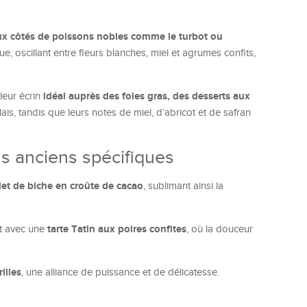
x côtés de poissons nobles comme le turbot ou
e, oscillant entre fleurs blanches, miel et agrumes confits,
idéal auprès des foies gras, des desserts aux
leur écrin
ais, tandis que leurs notes de miel, d’abricot et de safran
s anciens spécifiques
ilet de biche en croûte de cacao
, sublimant ainsi la
tarte Tatin aux poires confites
nt avec une
, où la douceur
illes
, une alliance de puissance et de délicatesse.