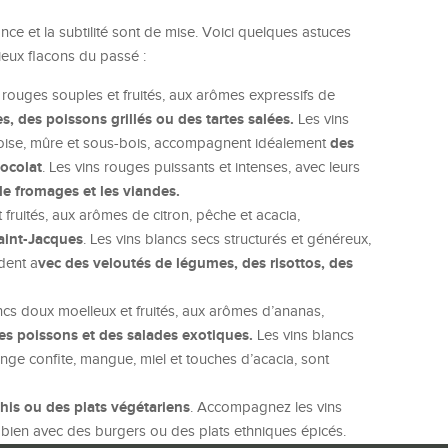
nce et la subtilité sont de mise. Voici quelques astuces
ieux flacons du passé :
 rouges souples et fruités, aux arômes expressifs de
, des poissons grillés ou des tartes salées.
Les vins
des
mboise, mûre et sous-bois, accompagnent idéalement
hocolat
. Les vins rouges puissants et intenses, avec leurs
de fromages et les viandes.
t fruités, aux arômes de citron, pêche et acacia,
Saint-Jacques
. Les vins blancs secs structurés et généreux,
vec des veloutés de légumes, des risottos, des
dent a
ancs doux moelleux et fruités, aux arômes d’ananas,
des poissons et des salades exotiques.
Les vins blancs
nge confite, mangue, miel et touches d’acacia, sont
his ou des plats végétariens
. Accompagnez les vins
 bien avec des burgers ou des plats ethniques épicés.