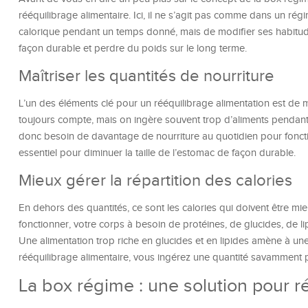
rééquilibrage alimentaire. Ici, il ne s’agit pas comme dans un r
calorique pendant un temps donné, mais de modifier ses habitu
façon durable et perdre du poids sur le long terme.
Maîtriser les quantités de nourriture
L’un des éléments clé pour un rééquilibrage alimentation est de ma
toujours compte, mais on ingère souvent trop d’aliments pendant 
donc besoin de davantage de nourriture au quotidien pour foncti
essentiel pour diminuer la taille de l’estomac de façon durable.
Mieux gérer la répartition des calories
En dehors des quantités, ce sont les calories qui doivent être mi
fonctionner, votre corps à besoin de protéines, de glucides, de lip
Une alimentation trop riche en glucides et en lipides amène à u
rééquilibrage alimentaire, vous ingérez une quantité savamment 
La box régime : une solution pour r