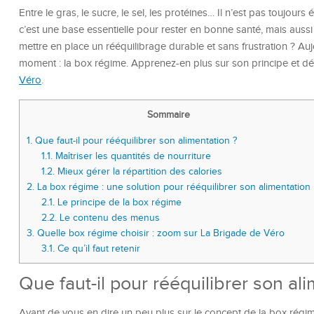
Entre le gras, le sucre, le sel, les protéines… Il n’est pas toujour
c’est une base essentielle pour rester en bonne santé, mais auss
mettre en place un rééquilibrage durable et sans frustration ? A
moment : la box régime. Apprenez-en plus sur son principe et
Véro
.
Sommaire
1.
Que faut-il pour rééquilibrer son alimentation ?
1.1.
Maîtriser les quantités de nourriture
1.2.
Mieux gérer la répartition des calories
2.
La box régime : une solution pour rééquilibrer son alimentation
2.1.
Le principe de la box régime
2.2.
Le contenu des menus
3.
Quelle box régime choisir : zoom sur La Brigade de Véro
3.1.
Ce qu’il faut retenir
Que faut-il pour rééquilibrer son al
Avant de vous en dire un peu plus sur le concept de la box régim