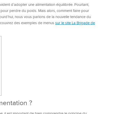
s évident d’adopter une alimentation équilibrée. Pourtant,
i pour perdre du poids. Mais alors, comment faire pour
ujourd’hui, nous vous parlons de la nouvelle tendance du
 découvrez des exemples de menus
sur le site La Brigade de
imentation ?
e, il est important de bien comprendre le principe du