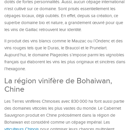
dotés de fortes personnalités. Aussi, aucun cépage international
n’est cultivé sur ce domaine. Sont prisés essentiellement les
cépages locaux, déjà oubliés. En effet, depuis sa création, ce
superbe domaine bio et nature, a grandement œuvré pour que
les vins de Gaillac retrouvent leur identité.
Il produit des vins blancs comme le Mauzac ou l’Ondenc et des
vins rouges tels que le Duras, le Braucol et le Prunelart.
Aujourd’hui, le domaine Plageoles s’impose parmi les vignobles
français qui élaborent les vins les plus originaux et sincères dans
l’hexagone.
La région vinifère de Bohaiwan,
Chine
Les Terres vinifères Chinoises avec 830 000 ha font aussi partie
des domaines viticoles les plus vastes du monde. Le Cabernet
Sauvignon produit en Chine précisément dans la région de
Bohaiwan est considéré comme un cépage impérial. Les
viticulteurs Chinois
pour optimiser leurs chances multiplient