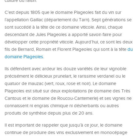
culture du raisin.
C’est depuis 1805 que le domaine Plageoles fait du vin sur
l’appellation Gaillac (département du Tarn). Sept générations se
sont succédé à la tête de ce domaine viticole. Ainsi, chaque
descendant de Jules Plageoles a apporté savoir-faire pour
développer cette propriété viticole. Aujourd’hui, ce sont les deux
fils de Bernard, Romain et Florent Plageoles qui sont à la tête
du
domaine Plageoles
.
Ils défendent avec ardeur les douze variétés de leur vignoble
précisément le délicieux prunelart, le rarissime verdanel ou le
quatuor de mauzac (vert, roux, rose et noir). Le domaine
Plageoles est situé sur deux exploitations (le domaine des Très
Cantous et le domaine de Roucou-Cantemerle) et ses vignes ne
connaissent ni engrais chimique ni désherbants ou autres
produits de synthèse depuis plus de 20 ans.
Il est important de rappeler que jusqu’à ce jour, le domaine
continue de produire des vins exclusivement en monocépage