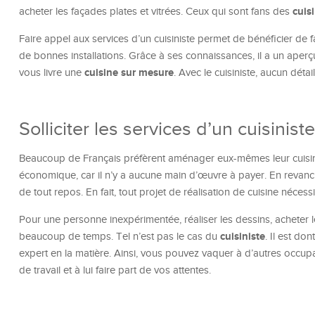
cuis
acheter les façades plates et vitrées. Ceux qui sont fans des
Faire appel aux services d’un cuisiniste permet de bénéficier de fa
de bonnes installations. Grâce à ses connaissances, il a un aperçu ré
cuisine sur mesure
vous livre une
. Avec le cuisiniste, aucun détai
Solliciter les services d’un cuisini
Beaucoup de Français préfèrent aménager eux-mêmes leur cuisine.
économique, car il n’y a aucune main d’œuvre à payer. En revanch
de tout repos. En fait, tout projet de réalisation de cuisine nécessi
Pour une personne inexpérimentée, réaliser les dessins, acheter le 
cuisiniste
beaucoup de temps. Tel n’est pas le cas du
. Il est do
expert en la matière. Ainsi, vous pouvez vaquer à d’autres occupati
de travail et à lui faire part de vos attentes.