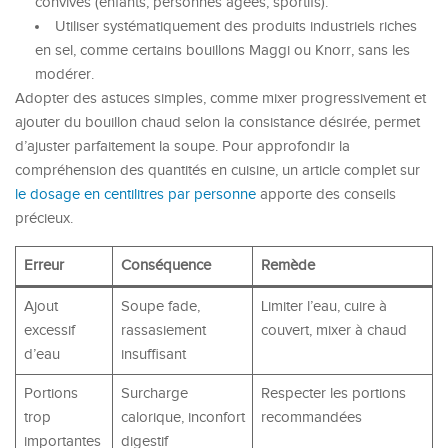
convives (enfants, personnes âgées, sportifs).
Utiliser systématiquement des produits industriels riches
en sel, comme certains bouillons Maggi ou Knorr, sans les
modérer.
Adopter des astuces simples, comme mixer progressivement et
ajouter du bouillon chaud selon la consistance désirée, permet
d’ajuster parfaitement la soupe. Pour approfondir la
compréhension des quantités en cuisine, un article complet sur
le dosage en centilitres par personne
apporte des conseils
précieux.
Erreur
Conséquence
Remède
Ajout
Soupe fade,
Limiter l’eau, cuire à
excessif
rassasiement
couvert, mixer à chaud
d’eau
insuffisant
Portions
Surcharge
Respecter les portions
trop
calorique, inconfort
recommandées
importantes
digestif