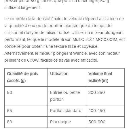
prévoir plutôt 80 g, tandis que pour un dîner léger, 50 g
suffisent largement.
Le contrôle de la densité finale du velouté dépend aussi bien de
la quantité d’eau ou de bouillon ajoutée que du temps de
cuisson et du type de mixeur utilisé. Utiliser un mixeur plongeant
performant, tel que le modèle Braun MultiQuick 1 MQ10.001M, est
conseillé pour obtenir une texture lisse et soyeuse.
Alternativement, le mixeur plongeant Wancle, avec son moteur
puissant de 600W, facilite ce travail avec efficacité.
Quantité de pois
Utilisation
Volume final
cassés (g)
estimé (ml)
50
Entrée ou petite
300-350
portion
65
Portion standard
400-450
80
Plat unique
500-600