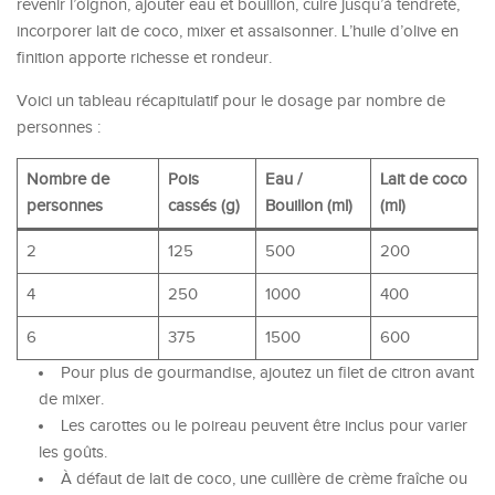
revenir l’oignon, ajouter eau et bouillon, cuire jusqu’à tendreté,
incorporer lait de coco, mixer et assaisonner. L’huile d’olive en
finition apporte richesse et rondeur.
Voici un tableau récapitulatif pour le dosage par nombre de
personnes :
Nombre de
Pois
Eau /
Lait de coco
personnes
cassés (g)
Bouillon (ml)
(ml)
2
125
500
200
4
250
1000
400
6
375
1500
600
Pour plus de gourmandise, ajoutez un filet de citron avant
de mixer.
Les carottes ou le poireau peuvent être inclus pour varier
les goûts.
À défaut de lait de coco, une cuillère de crème fraîche ou