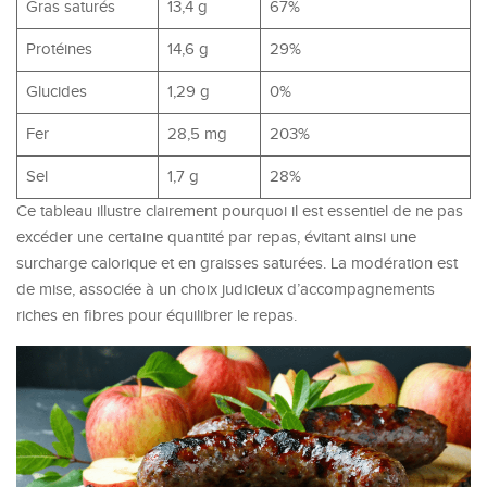
Gras saturés
13,4 g
67%
Protéines
14,6 g
29%
Glucides
1,29 g
0%
Fer
28,5 mg
203%
Sel
1,7 g
28%
Ce tableau illustre clairement pourquoi il est essentiel de ne pas
excéder une certaine quantité par repas, évitant ainsi une
surcharge calorique et en graisses saturées. La modération est
de mise, associée à un choix judicieux d’accompagnements
riches en fibres pour équilibrer le repas.