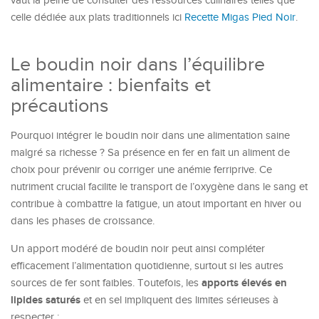
vaut la peine de consulter des ressources culinaires telles que
celle dédiée aux plats traditionnels ici
Recette Migas Pied Noir
.
Le boudin noir dans l’équilibre
alimentaire : bienfaits et
précautions
Pourquoi intégrer le boudin noir dans une alimentation saine
malgré sa richesse ? Sa présence en fer en fait un aliment de
choix pour prévenir ou corriger une anémie ferriprive. Ce
nutriment crucial facilite le transport de l’oxygène dans le sang et
contribue à combattre la fatigue, un atout important en hiver ou
dans les phases de croissance.
Un apport modéré de boudin noir peut ainsi compléter
efficacement l’alimentation quotidienne, surtout si les autres
apports élevés en
sources de fer sont faibles. Toutefois, les
lipides saturés
et en sel impliquent des limites sérieuses à
respecter :