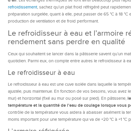
d’air
. Les échanges thermiques se font ainsi beaucoup plus rapi
refroidissement
, sachez qu’un plat froid réfrigéré peut rapidem
préparation surgelée, quant à elle, peut passer de 65 °C à 18 °
production de ventilation et de froid performant.
Le refroidisseur à eau et l’armoire r
rendement sans perdre en qualité
Ceux qui souhaitent se lancer dans la pâtisserie savent qu’un maté
quotidien. Parmi eux, on compte entre autres le refroidisseur à eau
Le refroidisseur à eau
Le refroidisseur à eau est une cuve isolée dans laquelle la tempér
ajustée, puis maintenue. En fonction de vos besoins, vous avez le 
le
mur) et horizontal (fixé au mur ou posé sur pied). En pâtisserie,
température et la quantité de l’eau de coulage lorsque vous p
contrôle de la température vous aidera à abaisser aisément la te
moins important pour une température qui va de +20 °C à +1 °C p