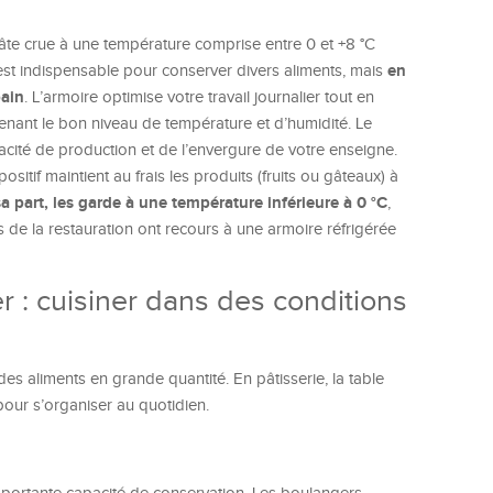
âte crue à une température comprise entre 0 et +8 °C
en
st indispensable pour conserver divers aliments, mais
pain
. L’armoire optimise votre travail journalier tout en
enant le bon niveau de température et d’humidité. Le
cité de production et de l’envergure de votre enseigne.
sitif maintient au frais les produits (fruits ou gâteaux) à
a part, les garde à une température inférieure à 0 °C
,
 de la restauration ont recours à une armoire réfrigérée
ier : cuisiner dans des conditions
es aliments en grande quantité. En pâtisserie, la table
 pour s’organiser au quotidien.