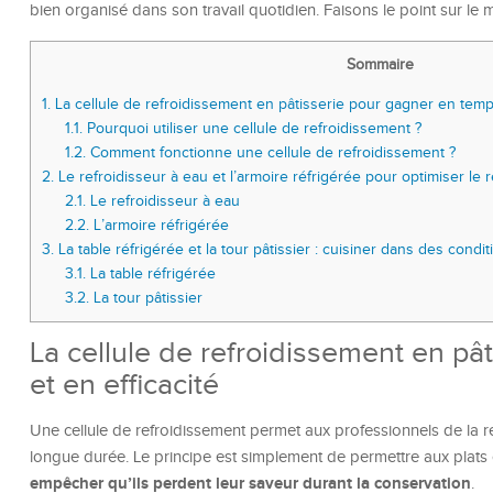
bien organisé dans son travail quotidien. Faisons le point sur le 
Sommaire
1.
La cellule de refroidissement en pâtisserie pour gagner en temps
1.1.
Pourquoi utiliser une cellule de refroidissement ?
1.2.
Comment fonctionne une cellule de refroidissement ?
2.
Le refroidisseur à eau et l’armoire réfrigérée pour optimiser le
2.1.
Le refroidisseur à eau
2.2.
L’armoire réfrigérée
3.
La table réfrigérée et la tour pâtissier : cuisiner dans des condi
3.1.
La table réfrigérée
3.2.
La tour pâtissier
La cellule de refroidissement en pâ
et en efficacité
Une cellule de refroidissement permet aux professionnels de la r
longue durée. Le principe est simplement de permettre aux plats
empêcher qu’ils perdent leur saveur durant la conservation
.