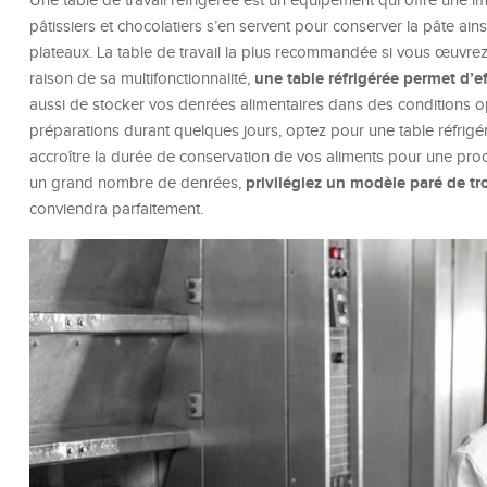
Une table de travail réfrigérée est un équipement qui offre une 
pâtissiers et chocolatiers s’en servent pour conserver la pâte ai
plateaux. La table de travail la plus recommandée si vous œuv
une table réfrigérée permet d’ef
raison de sa multifonctionnalité,
aussi de stocker vos denrées alimentaires dans des conditions op
préparations durant quelques jours, optez pour une table réfrigé
accroître la durée de conservation de vos aliments pour une proc
privilégiez un modèle paré de tr
un grand nombre de denrées,
conviendra parfaitement.