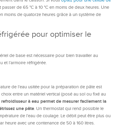
dement dans le caisson. Si vous
optez pour une cellule de
ent passer de 65 °C à 10 °C en moins de deux heures. Une
C en moins de quatorze heures grâce à un système de
éfrigérée pour optimiser le
riel de base est nécessaire pour bien travailler au
 et l’armoire réfrigérée.
ature de l’eau usitée pour la préparation de pâte est
choix entre un matériel vertical (posé au sol ou fixé au
 refroidisseur à eau permet de mesurer facilement la
étrissez une pâte
. Un thermostat qui rend possible le
mpérature de l’eau de coulage. Le débit peut être plus ou
ar heure avec une contenance de 50 à 160 litres.