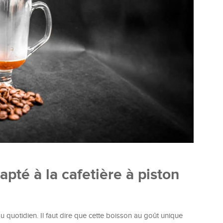
apté à la cafetière à piston
u quotidien. Il faut dire que cette boisson au goût unique