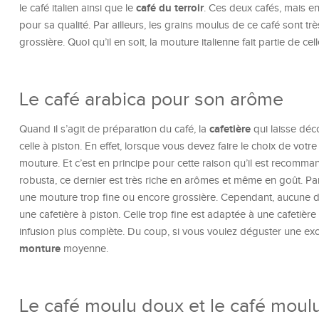
café du terroir
le café italien ainsi que le
. Ces deux cafés, mais en 
pour sa qualité. Par ailleurs, les grains moulus de ce café sont t
grossière. Quoi qu’il en soit, la mouture italienne fait partie de c
Le café arabica pour son arôme
cafetière
Quand il s’agit de préparation du café, la
qui laisse déco
celle à piston. En effet, lorsque vous devez faire le choix de votre 
mouture. Et c’est en principe pour cette raison qu’il est recomman
robusta, ce dernier est très riche en arômes et même en goût. Par
une mouture trop fine ou encore grossière. Cependant, aucune d
une cafetière à piston. Celle trop fine est adaptée à une cafetière
infusion plus complète. Du coup, si vous voulez déguster une excel
monture
moyenne.
Le café moulu doux et le café moul