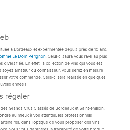
web
ituée à Bordeaux et expérimentée depuis près de 10 ans,
e comme Le Dom Pérignon
. Celui-ci saura vous ravir au plus
iversifiée. En effet, la collection de vins qui vous est
s soyez amateur ou connaisseur, vous serez en mesure
asser votre commande. Celle-ci sera réalisée en quelques
ouvelle année !
s régaler
 des Grands Crus Classés de Bordeaux et Saint-émilion,
ndre au mieux à vos attentes, les professionnels
 partenaires, dans l’optique de vous proposer des vins
goce, vous vous garantirez la traçabilité de votre produit.