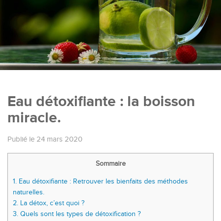
Eau détoxifiante : la boisson
miracle.
Publié le 24 mars 2020
Sommaire
1.
Eau détoxifiante : Retrouver les bienfaits des méthodes
naturelles.
2.
La détox, c’est quoi ?
3.
Quels sont les types de détoxification ?