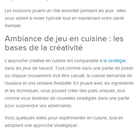
Les boissons jouent un rôle essentiel pendant les jeux : elles
vous aident à rester hydraté tout en maintenant votre clarté
mentale.
Ambiance de jeu en cuisine : les
bases de la créativité
L’approche créative en cuisine est comparable à
la stratégie
dans les jeux de hasard. Tout comme dans une partie de poker
où chaque mouvement doit être calculé, la cuisine demande de
l’audace et une certaine flexibilité. En jouant avec les ingrédients
et les techniques, vous pouvez créer des plats uniques, tout
comme vous testeriez de nouvelles stratégies dans une partie
pour surprendre vos adversaires.
Voici quelques idées pour expérimenter en cuisine, tout en
adoptant une approche stratégique :