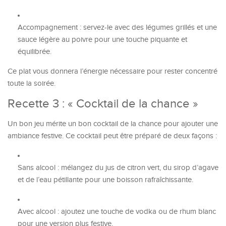
Accompagnement : servez-le avec des légumes grillés et une
sauce légère au poivre pour une touche piquante et
équilibrée.
Ce plat vous donnera l’énergie nécessaire pour rester concentré
toute la soirée.
Recette 3 : « Cocktail de la chance »
Un bon jeu mérite un bon cocktail de la chance pour ajouter une
ambiance festive. Ce cocktail peut être préparé de deux façons :
Sans alcool : mélangez du jus de citron vert, du sirop d’agave
et de l’eau pétillante pour une boisson rafraîchissante.
Avec alcool : ajoutez une touche de vodka ou de rhum blanc
pour une version plus festive.