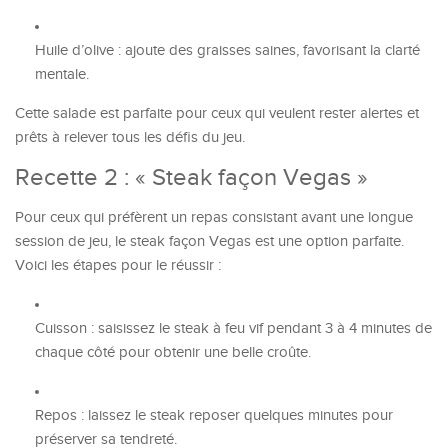
Huile d’olive : ajoute des graisses saines, favorisant la clarté
mentale.
Cette salade est parfaite pour ceux qui veulent rester alertes et
prêts à relever tous les défis du jeu.
Recette 2 : « Steak façon Vegas »
Pour ceux qui préfèrent un repas consistant avant une longue
session de jeu, le steak façon Vegas est une option parfaite.
Voici les étapes pour le réussir :
Cuisson : saisissez le steak à feu vif pendant 3 à 4 minutes de
chaque côté pour obtenir une belle croûte.
Repos : laissez le steak reposer quelques minutes pour
préserver sa tendreté.