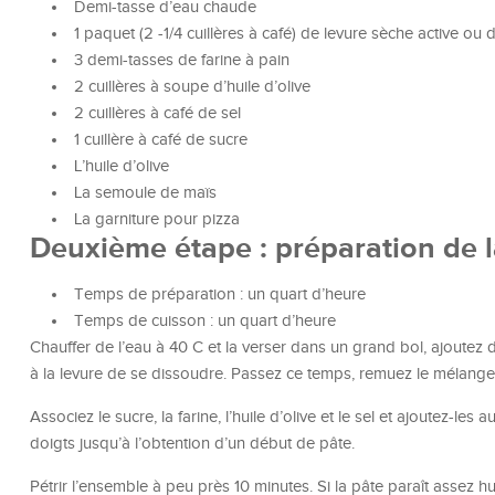
Demi-tasse d’eau chaude
1 paquet (2 -1/4 cuillères à café) de levure sèche active ou
3 demi-tasses de farine à pain
2 cuillères à soupe d’huile d’olive
2 cuillères à café de sel
1 cuillère à café de sucre
L’huile d’olive
La semoule de maïs
La garniture pour pizza
Deuxième étape : préparation de l
Temps de préparation : un quart d’heure
Temps de cuisson : un quart d’heure
Chauffer de l’eau à 40 C et la verser dans un grand bol, ajoutez
à la levure de se dissoudre. Passez ce temps, remuez le mélange
Associez le sucre, la farine, l’huile d’olive et le sel et ajoutez-l
doigts jusqu’à l’obtention d’un début de pâte.
Pétrir l’ensemble à peu près 10 minutes. Si la pâte paraît assez h