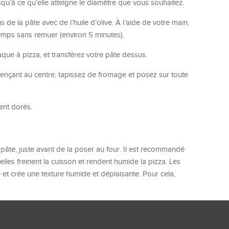
usqu’à ce qu’elle atteigne le diamètre que vous souhaitez.
 de la pâte avec de l’huile d’olive. À l’aide de votre main,
 temps sans remuer (environ 5 minutes).
aque à pizza, et transférez votre pâte dessus.
nçant au centre, tapissez de fromage et posez sur toute
ient dorés.
la pâte, juste avant de la poser au four. Il est recommandé
 elles freinent la cuisson et rendent humide la pizza. Les
e et crée une texture humide et déplaisante. Pour cela,