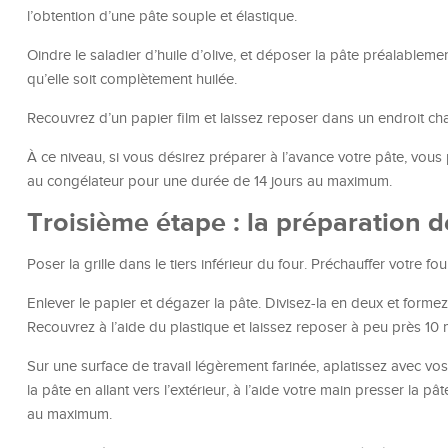
l’obtention d’une pâte souple et élastique.
Oindre le saladier d’huile d’olive, et déposer la pâte préalablem
qu’elle soit complètement huilée.
Recouvrez d’un papier film et laissez reposer dans un endroit c
À ce niveau, si vous désirez préparer à l’avance votre pâte, vous
au congélateur pour une durée de 14 jours au maximum.
Troisième étape : la préparation d
Poser la grille dans le tiers inférieur du four. Préchauffer votre 
Enlever le papier et dégazer la pâte. Divisez-la en deux et form
Recouvrez à l’aide du plastique et laissez reposer à peu près 10 mi
Sur une surface de travail légèrement farinée, aplatissez avec v
la pâte en allant vers l’extérieur, à l’aide votre main presser la 
au maximum.