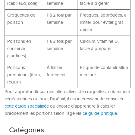
(cabillaud, sole)
semaine
facile à digérer
Croquettes de
1 à 2 fois par
Pratiques, appréciées, à
poisson
semaine
limiter pour éviter gras
dense
Poissons en
1 à 2 fois par
Calcium, vitamine D,
conserve
semaine
facile à préparer
(sardines)
Poissons
À limiter
Risque de contamination
prédateurs (thon,
fortement
mercure
requin)
Pour approfondir sur des alternatives de croquettes, notamment
végétariennes ou pour l’apéritif, il est intéressant de consulter
cette étude spécialisée
ou encore d’apprendre à calculer
précisément les portions selon l’âge via
ce guide pratique
.
Catégories