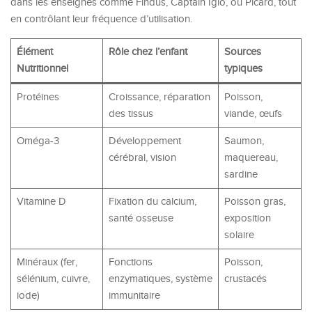
dans les enseignes comme Findus, Captain Iglo, ou Picard, tout
en contrôlant leur fréquence d’utilisation.
Élément
Rôle chez l’enfant
Sources
Nutritionnel
typiques
Protéines
Croissance, réparation
Poisson,
des tissus
viande, œufs
Oméga-3
Développement
Saumon,
cérébral, vision
maquereau,
sardine
Vitamine D
Fixation du calcium,
Poisson gras,
santé osseuse
exposition
solaire
Minéraux (fer,
Fonctions
Poisson,
sélénium, cuivre,
enzymatiques, système
crustacés
iode)
immunitaire