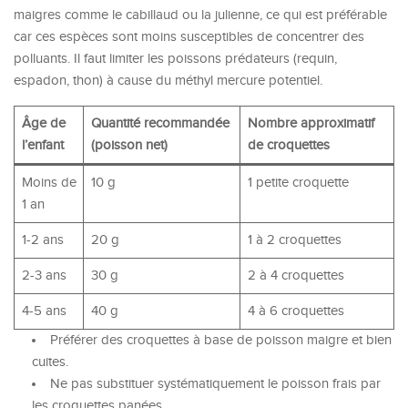
maigres comme le cabillaud ou la julienne, ce qui est préférable
car ces espèces sont moins susceptibles de concentrer des
polluants. Il faut limiter les poissons prédateurs (requin,
espadon, thon) à cause du méthyl mercure potentiel.
Âge de
Quantité recommandée
Nombre approximatif
l’enfant
(poisson net)
de croquettes
Moins de
10 g
1 petite croquette
1 an
1-2 ans
20 g
1 à 2 croquettes
2-3 ans
30 g
2 à 4 croquettes
4-5 ans
40 g
4 à 6 croquettes
Préférer des croquettes à base de poisson maigre et bien
cuites.
Ne pas substituer systématiquement le poisson frais par
les croquettes panées.