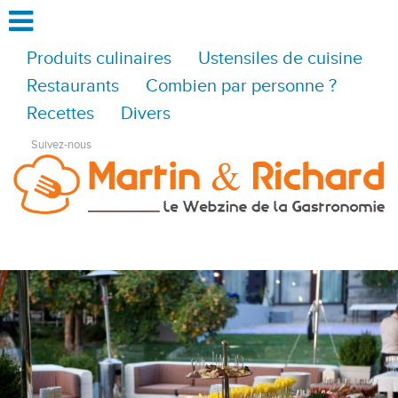
Produits culinaires
Ustensiles de cuisine
Restaurants
Combien par personne ?
Recettes
Divers
Suivez-nous