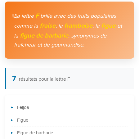
F
La lettre
brille avec des fruits populaires
fraise
framboise
figue
comme la
, la
, la
et
figue de barbarie
la
, synonymes de
fraîcheur et de gourmandise.
7
résultats pour la lettre F
Feijoa
Figue
Figue de barbarie